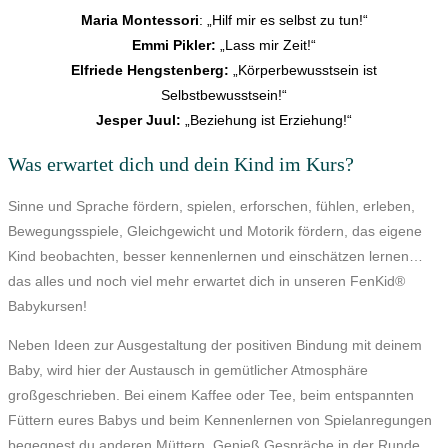
Maria Montessori
: „Hilf mir es selbst zu tun!“
Emmi Pikler:
„Lass mir Zeit!“
Elfriede Hengstenberg:
„Körperbewusstsein ist
Selbstbewusstsein!“
Jesper Juul:
„Beziehung ist Erziehung!“
Was erwartet dich und dein Kind im Kurs?
Sinne und Sprache fördern, spielen, erforschen, fühlen, erleben,
Bewegungsspiele, Gleichgewicht und Motorik fördern, das eigene
Kind beobachten, besser kennenlernen und einschätzen lernen…
das alles und noch viel mehr erwartet dich in unseren FenKid®
Babykursen!
Neben Ideen zur Ausgestaltung der positiven Bindung mit deinem
Baby, wird hier der Austausch in gemütlicher Atmosphäre
großgeschrieben. Bei einem Kaffee oder Tee, beim entspannten
Füttern eures Babys und beim Kennenlernen von Spielanregungen
begegnest du anderen Müttern. Genieß Gespräche in der Runde